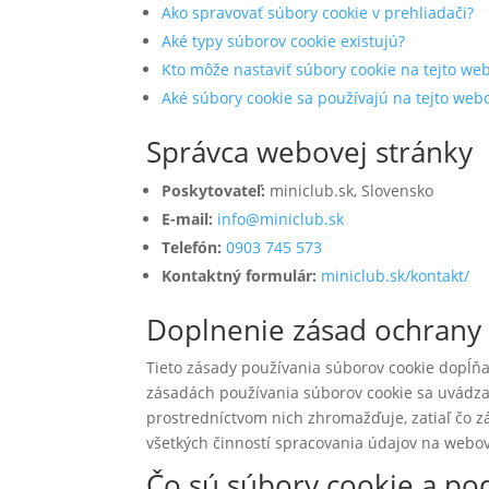
Ako spravovať súbory cookie v prehliadači?
Aké typy súborov cookie existujú?
Kto môže nastaviť súbory cookie na tejto we
Aké súbory cookie sa používajú na tejto web
Správca webovej stránky
Poskytovateľ:
miniclub.sk, Slovensko
E-mail:
info@miniclub.sk
Telefón:
0903 745 573
Kontaktný formulár:
miniclub.sk/kontakt/
Doplnenie zásad ochrany
Tieto zásady používania súborov cookie dopĺňa
zásadách používania súborov cookie sa uvádza,
prostredníctvom nich zhromažďuje, zatiaľ čo 
všetkých činností spracovania údajov na webove
Čo sú súbory cookie a po