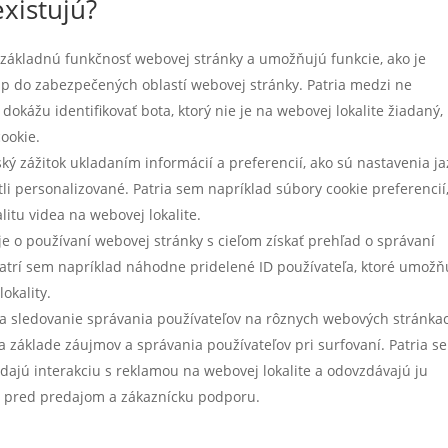
xistujú?
základnú funkčnosť webovej stránky a umožňujú funkcie, ako je
up do zabezpečených oblastí webovej stránky. Patria medzi ne
okážu identifikovať bota, ktorý nie je na webovej lokalite žiadaný,
ookie.
ký zážitok ukladaním informácií a preferencií, ako sú nastavenia j
li personalizované. Patria sem napríklad súbory cookie preferencií
itu videa na webovej lokalite.
 o používaní webovej stránky s cieľom získať prehľad o správaní
 Patrí sem napríklad náhodne pridelené ID používateľa, ktoré umožň
lokality.
a sledovanie správania používateľov na rôznych webových stránka
 základe záujmov a správania používateľov pri surfovaní. Patria s
dajú interakciu s reklamou na webovej lokalite a odovzdávajú ju
y pred predajom a zákaznícku podporu.