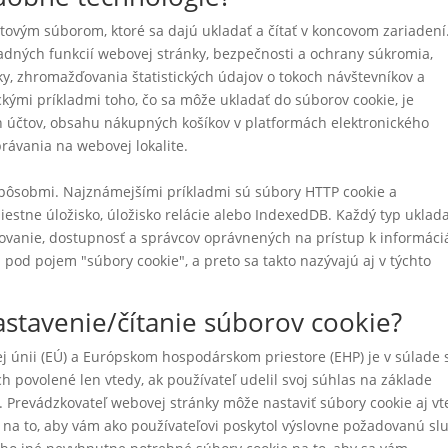
ovým súborom, ktoré sa dajú ukladať a čítať v koncovom zariadení
ladných funkcií webovej stránky, bezpečnosti a ochrany súkromia,
ky, zhromažďovania štatistických údajov o tokoch návštevníkov a
kými príkladmi toho, čo sa môže ukladať do súborov cookie, je
h účtov, obsahu nákupných košíkov v platformách elektronického
rávania na webovej lokalite.
pôsobmi. Najznámejšími príkladmi sú súbory HTTP cookie a
estne úložisko, úložisko relácie alebo IndexedDB. Každý typ uklad
acovanie, dostupnosť a správcov oprávnených na prístup k informác
 pod pojem "súbory cookie", a preto sa takto nazývajú aj v týchto
astavenie/čítanie súborov cookie?
ej únii (EÚ) a Európskom hospodárskom priestore (EHP) je v súlade 
 povolené len vtedy, ak používateľ udelil svoj súhlas na základe
 Prevádzkovateľ webovej stránky môže nastaviť súbory cookie aj vt
na to, aby vám ako používateľovi poskytol výslovne požadovanú sl