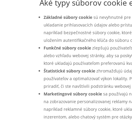
Aké typy súborov cookie e
Základné súbory cookie
sú nevyhnutné pre 
ukladanie prihlasovacích údajov alebo príst
napríklad bezpečnostné súbory cookie, ktoré d
uložením autentifikačného kľúča do súboru c
Funkčné súbory cookie
zlepšujú používateľs
alebo vzhľadu webovej stránky, aby sa poskyt
ktoré ukladajú používateľom preferovanú kval
Štatistické súbory cookie
zhromažďujú údaje
používateľov a optimalizovať výkon lokality.
priradiť, či ste navštívili podstránku webovej 
Marketingové súbory cookie
sa používajú n
na zobrazovanie personalizovanej reklamy na
napríklad reklamné súbory cookie, ktoré ukla
inzerentom, alebo chatový systém pre otázk