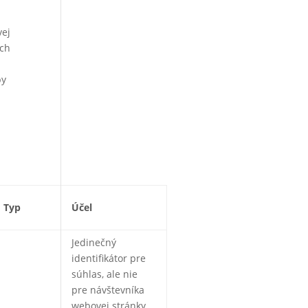
vej
ich
by
a
h
Typ
Účel
Jedinečný
identifikátor pre
súhlas, ale nie
pre návštevníka
webovej stránky.