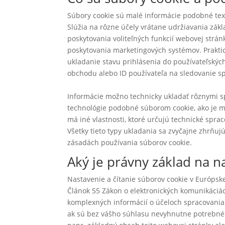
Súbory cookie sú malé informácie podobné text
Slúžia na rôzne účely vrátane udržiavania zák
poskytovania voliteľných funkcií webovej strán
poskytovania marketingových systémov. Praktic
ukladanie stavu prihlásenia do používateľskýc
obchodu alebo ID používateľa na sledovanie sp
Informácie možno technicky ukladať rôznymi s
technológie podobné súborom cookie, ako je mi
má iné vlastnosti, ktoré určujú technické spr
Všetky tieto typy ukladania sa zvyčajne zhrňujú
zásadách používania súborov cookie.
Aký je právny základ na n
Nastavenie a čítanie súborov cookie v Európsk
Článok 55 Zákon o elektronických komunikáciách
komplexných informácií o účeloch spracovania.
ak sú bez vášho súhlasu nevyhnutne potrebné 