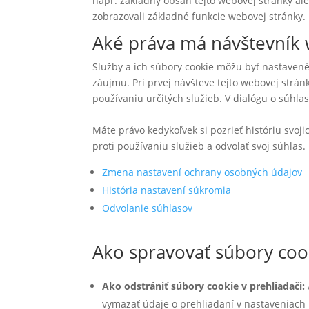
napr. základný obsah tejto webovej stránky al
zobrazovali základné funkcie webovej stránky.
Aké práva má návštevník 
Služby a ich súbory cookie môžu byť nastaven
záujmu. Pri prvej návšteve tejto webovej strán
používaniu určitých služieb. V dialógu o súhlas
Máte právo kedykoľvek si pozrieť históriu svo
proti používaniu služieb a odvolať svoj súhlas.
Zmena nastavení ochrany osobných údajov
História nastavení súkromia
Odvolanie súhlasov
Ako spravovať súbory cook
Ako odstrániť súbory cookie v prehliadači:
vymazať údaje o prehliadaní v nastaveniach p