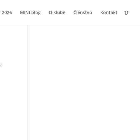
y 2026
MINI blog
O klube
Členstvo
Kontakt
é