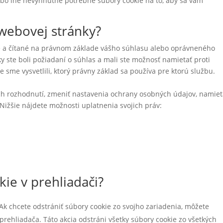
ebo iné nevyhnutne potrebné súbory cookie na to, aby sa vám
webovej stránky?
é a čítané na právnom základe vášho súhlasu alebo oprávneného
ky ste boli požiadaní o súhlas a mali ste možnosť namietať proti
e sme vysvetlili, ktorý právny základ sa používa pre ktorú službu.
jich rozhodnutí, zmeniť nastavenia ochrany osobných údajov, namiet
 Nižšie nájdete možnosti uplatnenia svojich práv:
ie v prehliadači?
Ak chcete odstrániť súbory cookie zo svojho zariadenia, môžete
rehliadača. Táto akcia odstráni všetky súbory cookie zo všetkých