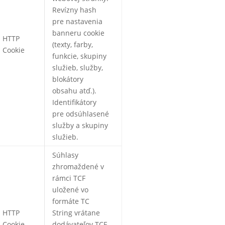
Revízny hash
pre nastavenia
banneru cookie
HTTP
(texty, farby,
Cookie
funkcie, skupiny
služieb, služby,
blokátory
obsahu atď.).
Identifikátory
pre odsúhlasené
služby a skupiny
služieb.
Súhlasy
zhromaždené v
rámci TCF
uložené vo
formáte TC
HTTP
String vrátane
Cookie
dodávateľov TCF,