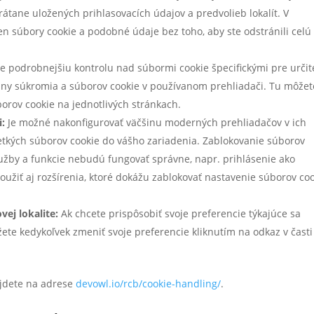
rátane uložených prihlasovacích údajov a predvolieb lokalít. V
en súbory cookie a podobné údaje bez toho, aby ste odstránili celú
e podrobnejšiu kontrolu nad súbormi cookie špecifickými pre určit
any súkromia a súborov cookie v používanom prehliadači. Tu môžet
orov cookie na jednotlivých stránkach.
i:
Je možné nakonfigurovať väčšinu moderných prehliadačov v ich
šetkých súborov cookie do vášho zariadenia. Zablokovanie súborov
lužby a funkcie nebudú fungovať správne, napr. prihlásenie ako
užiť aj rozšírenia, ktoré dokážu zablokovať nastavenie súborov co
ej lokalite:
Ak chcete prispôsobiť svoje preferencie týkajúce sa
ete kedykoľvek zmeniť svoje preferencie kliknutím na odkaz v časti
ájdete na adrese
devowl.io/rcb/cookie-handling/
.