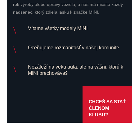
rok výroby alebo úpravy vozidla, u nás má miesto každý
nadšenec, ktorý zdieľa lásku k značke MINI.
\
Vítame všetky modely MINI
\
Oceňujeme rozmanitosť v našej komunite
\
Nezáleží na veku auta, ale na vášni, ktorú k
MINI prechovávaš
CHCEŠ SA STAŤ
ČLENOM
KLUBU?