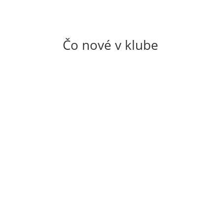
Čo nové v klube
V termíne 11.7.-26.7.2026 plánujeme malé
baltické dobrodružstvo s cieľom objaviť
„poklad“ na poľskom polostrove Hel. Cestou sa
zastavíme v slávnej soľnej bani vo Wieliczke,
prejdeme si Varšavu a navštívime aj historické
vojenské bunkre Vlčí brloh, kde sa odohral
pokus...