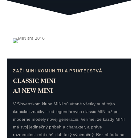
ZAŽI MINI KOMUNITU A PRIATEĽSTVÁ
CLASSIC MINI
AJ NEW MINI
V Slovenskom klube MINI sú vítané všetky autá tejto
ikonickej značky – od legendárnych classic MINI až po
moderné modely novej generácie. Veríme, že každý MINI
má svoj jedinečný príbeh a charakter, a práve
rozmanitosť robí náš klub taký výnimočný. Bez ohľadu na